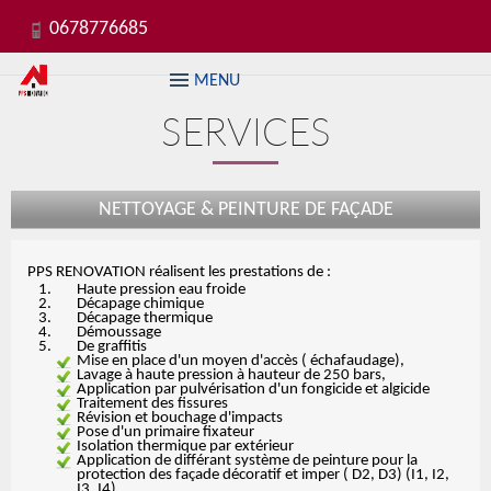
0678776685
MENU
SERVICES
NETTOYAGE & PEINTURE DE FAÇADE
PPS RENOVATION réalisent les prestations de :
Haute pression eau froide
Décapage chimique
Décapage thermique
Démoussage
De graffitis
Mise en place d'un moyen d'accès ( échafaudage),
Lavage à haute pression à hauteur de 250 bars,
Application par pulvérisation d'un fongicide et algicide
Traitement des fissures
Révision et bouchage d'impacts
Pose d'un primaire fixateur
Isolation thermique par extérieur
Application de différant système de peinture pour la
protection des façade décoratif et imper ( D2, D3) (I1, I2,
I3, I4)